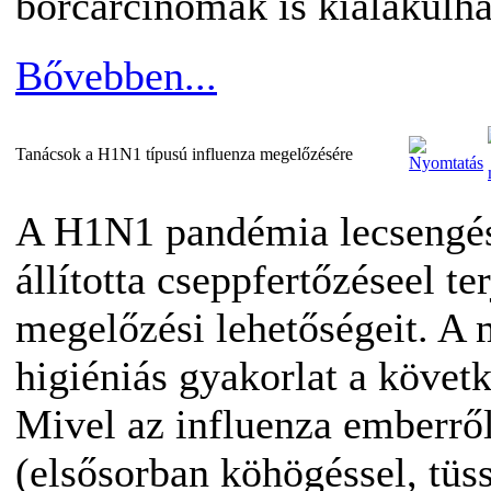
bőrcarcinomák is kialakulha
Bővebben...
Tanácsok a H1N1 típusú influenza megelőzésére
A H1N1 pandémia lecsengés
állította cseppfertőzéseel te
megelőzési lehetőségeit. A 
higiéniás gyakorlat a követ
Mivel az influenza emberről
(elsősorban köhögéssel, tüs