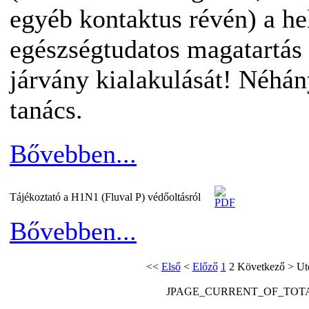
egyéb kontaktus révén) a he
egészségtudatos magatartás
járvány kialakulását! Néhán
tanács.
Bővebben...
Tájékoztató a H1N1 (Fluval P) védőoltásról
Bővebben...
<<
Első
<
Előző
1
2
Következő
>
Ut
JPAGE_CURRENT_OF_TOT