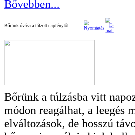
Bővebben...
Bőrünk óvása a túlzott napfénytől
Bőrünk a túlzásba vitt napo
módon reagálhat, a leegés m
elváltozások, de hosszú táv