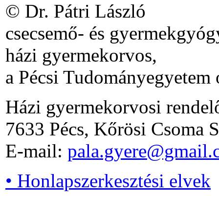
© Dr. Pátri László
csecsemő- és gyermekgyógy
házi gyermekorvos,
a Pécsi Tudományegyetem o
Házi gyermekorvosi rendel
7633 Pécs, Kőrösi Csoma S.
E-mail:
pala.gyere@gmail.
• Honlapszerkesztési elvek