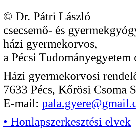
© Dr. Pátri László
csecsemő- és gyermekgyógy
házi gyermekorvos,
a Pécsi Tudományegyetem o
Házi gyermekorvosi rendel
7633 Pécs, Kőrösi Csoma S.
E-mail:
pala.gyere@gmail.
• Honlapszerkesztési elvek