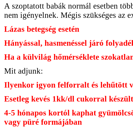
A szoptatott babák normál esetben több
nem igényelnek. Mégis szükséges az ex
Lázas betegség esetén
Hányással, hasmenéssel járó folyadé
Ha a külvilág hőmérséklete szokatla
Mit adjunk:
Ilyenkor igyon felforralt és lehűtött v
Esetleg kevés 1kk/dl cukorral készült
4-5 hónapos kortól kaphat gyümölcs
vagy püré formájában